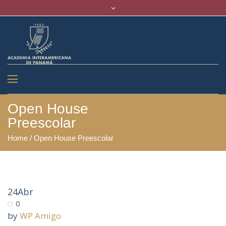
Open House
Preescolar
Home
/
Open House Preescolar
24
Abr
0
by
WP Amigo