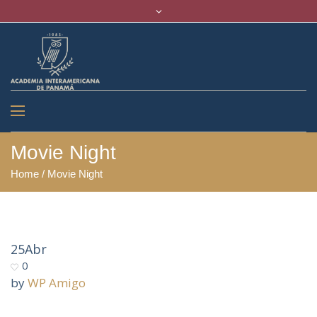
Movie Night
Home
/
Movie Night
25
Abr
0
by
WP Amigo