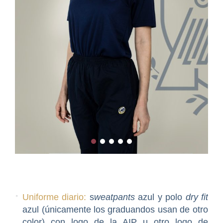
Uniforme diario:
s
weatpants
azul y polo
dry fit
azul (únicamente los graduandos usan de otro
color) con logo de la AIP u otro logo de