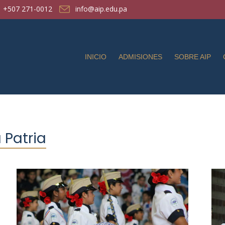
+507 271-0012
info@aip.edu.pa
INICIO
ADMISIONES
SOBRE AIP
 Patria