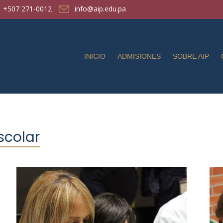
+507 271-0012
info@aip.edu.pa
INICIO
ADMISIONES
SOBRE AIP
scolar