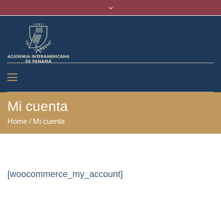
Mi cuenta
Home
/
Mi cuenta
[woocommerce_my_account]